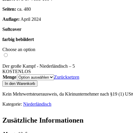
Seiten:
ca. 480
Auflage:
April 2024
Softcover
farbig bebildert
Choose an option
Der große Kampf - Niederländisch – 5
KOSTENLOS
Menge
Zurücksetzen
Der
In den Warenkorb
große
Kampf
Kein Mehrwertsteuerausweis, da Kleinunternehmer nach §19 (1) US
-
Niederländisch
Kategorie:
Niederländisch
Menge
Zusätzliche Informationen