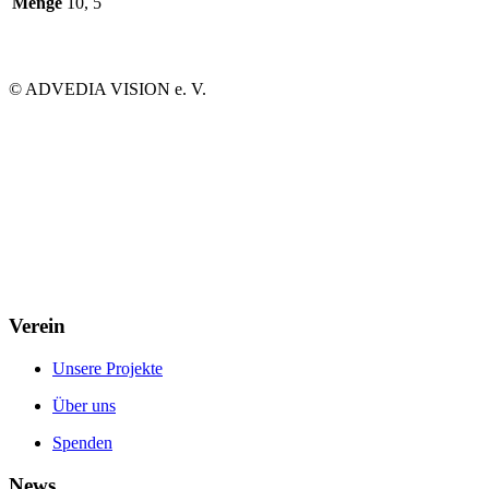
Menge
10, 5
©
ADVEDIA VISION e. V.
Verein
Unsere Projekte
Über uns
Spenden
News