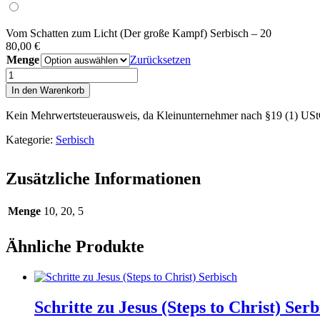
Vom Schatten zum Licht (Der große Kampf) Serbisch – 20
80,00
€
Menge
Zurücksetzen
Vom
Schatten
In den Warenkorb
zum
Licht
Kein Mehrwertsteuerausweis, da Kleinunternehmer nach §19 (1) US
(Der
große
Kategorie:
Serbisch
Kampf)
Serbisch
Zusätzliche Informationen
Menge
Menge
10, 20, 5
Ähnliche Produkte
Schritte zu Jesus (Steps to Christ) Serb