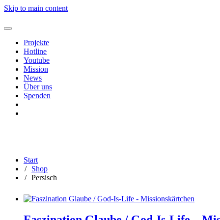
Skip to main content
Projekte
Hotline
Youtube
Mission
News
Über uns
Spenden
Shop
Warenkorb
Shop
Warenkorb
Start
Shop
Persisch
Faszination Glaube / God-Is-Life – Mi